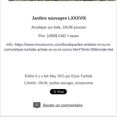
Jardins sauvages LXXXVIX
Acrylique sur toile, 18x36 pouces
Prix: 1490$ CAD + taxes
Info:
https://www.nivunicornu.com/boutique/les-artistes-ni-vu-ni-
cornu/elyse-turbide-artiste-ni-vu-ni-cornu.html?limit=30&mode=list
Publié il y a
6th May 2025
par
Elyse Turbide
Libellés:
18x36
jardins sauvages
nivunicornu
0
Ajouter un commentaire