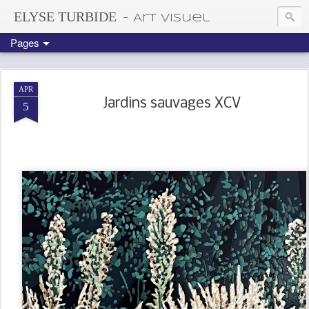
ELYSE TURBIDE
- Art visuel
Pages
APR
Jardins sauvages XCV
5