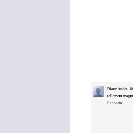
Voyage à travers
Foule
Healing spirit
Le
les mondes
sentimentale
d
Jan 11th
Jan 11th
Jan 11th
BB DOLLAR XIII
BB DOLLAR XI
BB DOLLAR VIII
BB 
Jan 2nd
Jan 2nd
Jan 2nd
Diane Audet.
0
tellement magnif
Fleur de sable
Fleur de sable I
Fleur de sable XI
Fleur
XVIII
Répondre
Jan 1st
Jan 1st
Jan 1st