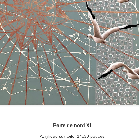
XXXVIX
givre III
LIX
LXXXIV
May 6th
May 6th
May 6th
May 6th
ns sauvages
Jardins sauvages
Jardins sauvages
Jardins sauva
(La dolline
LXVI
XXI
LXIII
emoiselles)
Jun 1st
Mar 10th
Mar 10th
Feb 22nd
ns sauvages
Jardins sauvages
Jardins sauvages
Jardins sauva
XXIV
LX
XXXVI
LIV
Jan 31st
Jan 31st
Jan 31st
Jan 31st
chasse aux
La possibilité
Un monde à
Les alchimist
trésors
d'une île
nous deux
IV
Perte de nord XI
Jan 20th
Jan 11th
Jan 11th
Jan 11th
Acrylique sur toile, 24x30 pouces
1