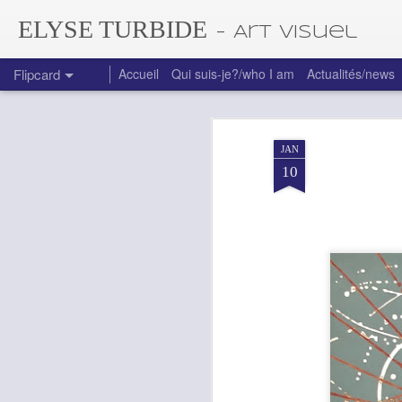
ELYSE TURBIDE
- Art visuel
Flipcard
Accueil
Qui suis-je?/who I am
Actualités/news
Récent
Date
Libellé
Auteur
JAN
Jardin intime VIII
Un peu plus
À ailes ouvertes
Mai
10
haut...
Jun 26th
Jun 26th
Jun 18th
L'homme et la
L'homme et la
L'homme et la
Bain 
mer XXXII
mer XXXIII
mer XXXIV
Jun 15th
Jun 15th
Jun 15th
Jardins sauvages
Jardins sauvages
Jardins sauvages
Jardi