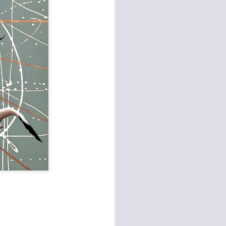
XXXIII
XCV
XLV
May 6th
Apr 5th
Mar 3rd
ges
Jardins sauvages
Jardins sauvages
Jardins sauvages
XVI
LII
LI
Jan 31st
Jan 31st
Jan 31st
ges
Jardins sauvages
Jardins sauvages
Jardins sauvages
XLVI
XLVII
XXXIII
Jan 31st
Jan 31st
Jan 31st
es
Le
Le jeu de la vie
Life is life
prestidigitateur
Jan 11th
Jan 11th
Jan 11th