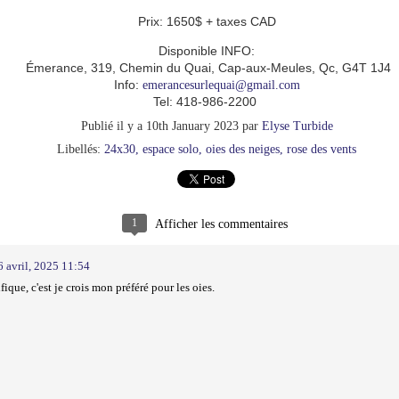
Prix: 1650$ + taxes CAD
Disponible INFO:
s fauteux
Perte de nord XI
Perte de Nord IX
Perte de nord
Émerance, 319, Chemin du Quai, Cap-aux-Meules, Qc, G4T 1J4
’trouble
Info:
emerancesurlequai@gmail.com
Jan 11th
Jan 10th
Jan 10th
Jan 10th
Tel: 418-986-2200
1
1
Publié il y a
10th January 2023
par
Elyse Turbide
Libellés:
24x30
espace solo
oies des neiges
rose des vents
DOLLAR VI
BB DOLLAR IV
Trésors du St-
Fleur de sab
Laurent VI
XII
Jan 2nd
Jan 2nd
Jan 1st
Jan 1st
1
Afficher les commentaires
6 avril, 2025 11:54
ique, c'est je crois mon préféré pour les oies.
 de sable IV
Fleur de sable II
MADELIPOP III
MADELIPOP 
Jan 1st
Jan 1st
Jan 1st
Jan 1st