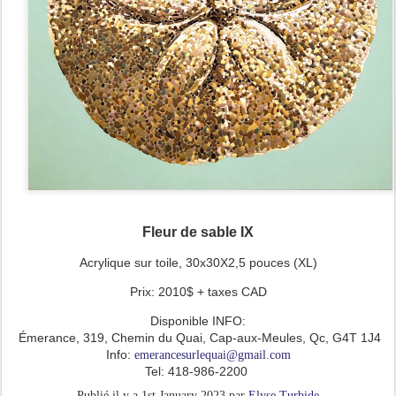
Fleur de sable IX
Acrylique sur toile, 30x30X2,5 pouces (XL)
Prix: 2010$ + taxes CAD
Disponible INFO:
Émerance, 319, Chemin du Quai, Cap-aux-Meules, Qc, G4T 1J4
Info:
emerancesurlequai@gmail.com
Tel: 418-986-2200
Publié il y a
1st January 2023
par
Elyse Turbide